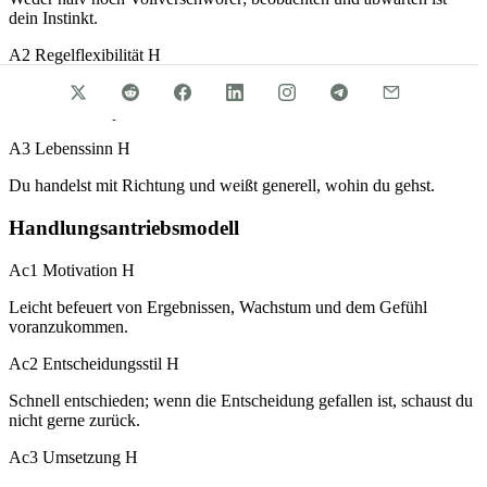
dein Instinkt.
A2 Regelflexibilität
H
Starkes Ordnungsgefühl; wenn es ein Verfahren gibt, befolgst du es
lieber als zu improvisieren.
A3 Lebenssinn
H
Du handelst mit Richtung und weißt generell, wohin du gehst.
Handlungsantriebsmodell
Ac1 Motivation
H
Leicht befeuert von Ergebnissen, Wachstum und dem Gefühl
voranzukommen.
Ac2 Entscheidungsstil
H
Schnell entschieden; wenn die Entscheidung gefallen ist, schaust du
nicht gerne zurück.
Ac3 Umsetzung
H