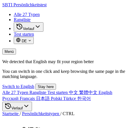
SBTI
Persönlichkeitstest
Alle 27 Typen
Rangliste
Verlauf
Test starten
DE
Menü
We detected that English may fit your region better
You can switch in one click and keep browsing the same page in the
matching language.
Switch to English
Stay here
Alle 27 Typen
Rangliste
Test starten
中文
繁體中文
English
Русский
Français
日本語
Polski
Türkçe
한국어
Verlauf
Startseite
/
Persönlichkeitstypen
/
CTRL