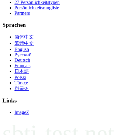
27 Persönlichkeitstypen
Persönlichkeitsrangliste
Partners
Sprachen
简体中文
繁體中文
English
Русский
Deutsch
Français
日本語
Polski
Türkçe
한국어
Links
ImageZ
sbti-test.net