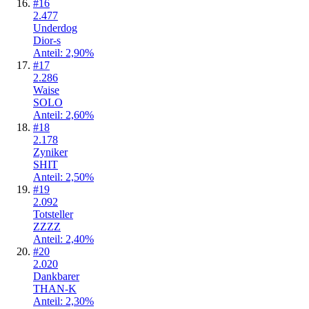
#
16
2.477
Underdog
Dior-s
Anteil: 2,90%
#
17
2.286
Waise
SOLO
Anteil: 2,60%
#
18
2.178
Zyniker
SHIT
Anteil: 2,50%
#
19
2.092
Totsteller
ZZZZ
Anteil: 2,40%
#
20
2.020
Dankbarer
THAN-K
Anteil: 2,30%