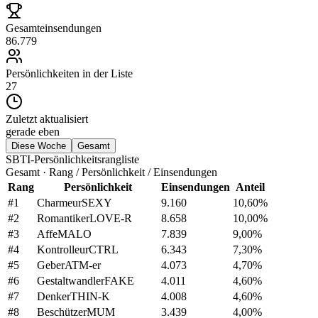
Gesamteinsendungen
86.779
Persönlichkeiten in der Liste
27
Zuletzt aktualisiert
gerade eben
Diese Woche
Gesamt
SBTI-Persönlichkeitsrangliste
Gesamt · Rang / Persönlichkeit / Einsendungen
Rang
Persönlichkeit
Einsendungen
Anteil
#
1
Charmeur
SEXY
9.160
10,60
%
#
2
Romantiker
LOVE-R
8.658
10,00
%
#
3
Affe
MALO
7.839
9,00
%
#
4
Kontrolleur
CTRL
6.343
7,30
%
#
5
Geber
ATM-er
4.073
4,70
%
#
6
Gestaltwandler
FAKE
4.011
4,60
%
#
7
Denker
THIN-K
4.008
4,60
%
#
8
Beschützer
MUM
3.439
4,00
%