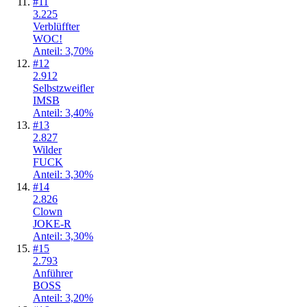
#
11
3.225
Verblüffter
WOC!
Anteil: 3,70%
#
12
2.912
Selbstzweifler
IMSB
Anteil: 3,40%
#
13
2.827
Wilder
FUCK
Anteil: 3,30%
#
14
2.826
Clown
JOKE-R
Anteil: 3,30%
#
15
2.793
Anführer
BOSS
Anteil: 3,20%