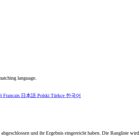
matching language.
ий
Français
日本語
Polski
Türkçe
한국어
geschlossen und ihr Ergebnis eingereicht haben. Die Rangliste wird al