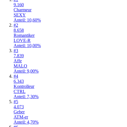
9.160
Charmeur
SEXY
Anteil: 10,60%
#
2
8.658
Romantiker
LOVE-R
Anteil: 10,00%
#
3
7.839
Affe
MALO
Anteil: 9,00%
#
4
6.343
Kontrolleur
CTRL
Anteil: 7,30%
#
5
4.073
Geber
ATM-er
Anteil: 4,70%