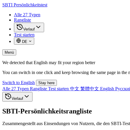
SBTI
Persönlichkeitstest
Alle 27 Typen
Rangliste
Verlauf
Test starten
DE
Menü
We detected that English may fit your region better
You can switch in one click and keep browsing the same page in the 
Switch to English
Stay here
Alle 27 Typen
Rangliste
Test starten
中文
繁體中文
English
Русск
Verlauf
SBTI-Persönlichkeitsrangliste
Zusammengestellt aus Einsendungen von Nutzern, die den SBTI-Test ab