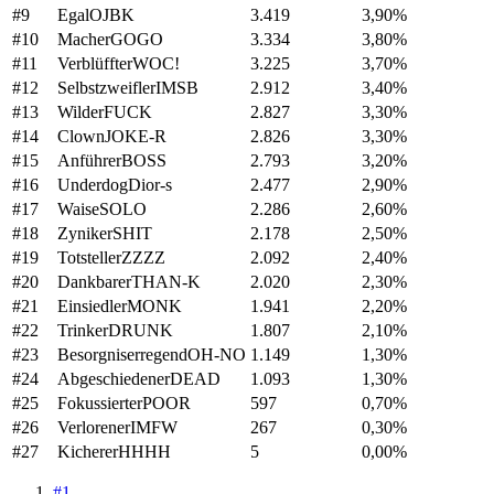
#
9
Egal
OJBK
3.419
3,90
%
#
10
Macher
GOGO
3.334
3,80
%
#
11
Verblüffter
WOC!
3.225
3,70
%
#
12
Selbstzweifler
IMSB
2.912
3,40
%
#
13
Wilder
FUCK
2.827
3,30
%
#
14
Clown
JOKE-R
2.826
3,30
%
#
15
Anführer
BOSS
2.793
3,20
%
#
16
Underdog
Dior-s
2.477
2,90
%
#
17
Waise
SOLO
2.286
2,60
%
#
18
Zyniker
SHIT
2.178
2,50
%
#
19
Totsteller
ZZZZ
2.092
2,40
%
#
20
Dankbarer
THAN-K
2.020
2,30
%
#
21
Einsiedler
MONK
1.941
2,20
%
#
22
Trinker
DRUNK
1.807
2,10
%
#
23
Besorgniserregend
OH-NO
1.149
1,30
%
#
24
Abgeschiedener
DEAD
1.093
1,30
%
#
25
Fokussierter
POOR
597
0,70
%
#
26
Verlorener
IMFW
267
0,30
%
#
27
Kicherer
HHHH
5
0,00
%
#
1