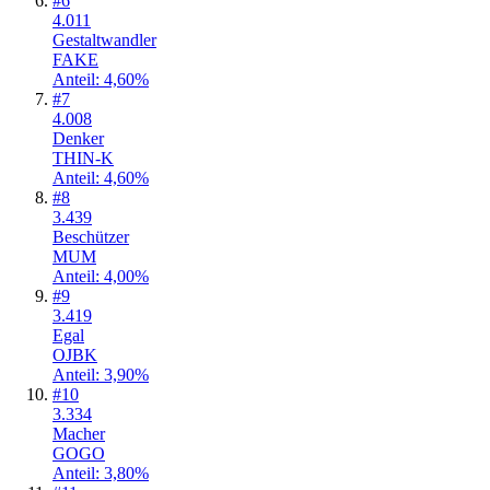
#
6
4.011
Gestaltwandler
FAKE
Anteil: 4,60%
#
7
4.008
Denker
THIN-K
Anteil: 4,60%
#
8
3.439
Beschützer
MUM
Anteil: 4,00%
#
9
3.419
Egal
OJBK
Anteil: 3,90%
#
10
3.334
Macher
GOGO
Anteil: 3,80%