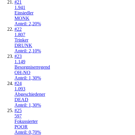
#
21
1.941
Einsiedler
MONK
Anteil: 2,20%
#
22
1.807
Trinker
DRUNK
Anteil: 2,10%
#
23
1.149
Besorgniserregend
OH-NO
Anteil: 1,30%
#
24
1.093
Abgeschiedener
DEAD
Anteil: 1,30%
#
25
597
Fokussierter
POOR
Anteil: 0,70%