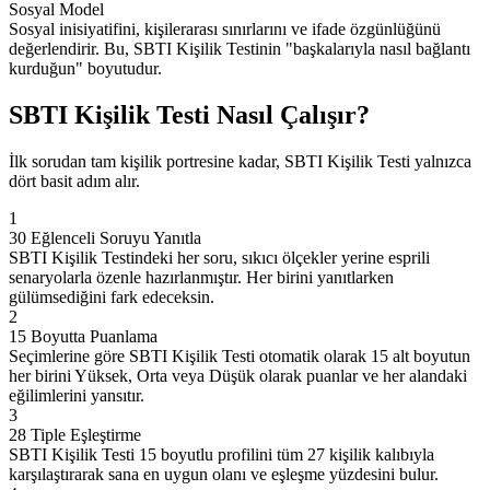
Sosyal Model
Sosyal inisiyatifini, kişilerarası sınırlarını ve ifade özgünlüğünü
değerlendirir. Bu, SBTI Kişilik Testinin "başkalarıyla nasıl bağlantı
kurduğun" boyutudur.
SBTI Kişilik Testi Nasıl Çalışır?
İlk sorudan tam kişilik portresine kadar, SBTI Kişilik Testi yalnızca
dört basit adım alır.
1
30 Eğlenceli Soruyu Yanıtla
SBTI Kişilik Testindeki her soru, sıkıcı ölçekler yerine esprili
senaryolarla özenle hazırlanmıştır. Her birini yanıtlarken
gülümsediğini fark edeceksin.
2
15 Boyutta Puanlama
Seçimlerine göre SBTI Kişilik Testi otomatik olarak 15 alt boyutun
her birini Yüksek, Orta veya Düşük olarak puanlar ve her alandaki
eğilimlerini yansıtır.
3
28 Tiple Eşleştirme
SBTI Kişilik Testi 15 boyutlu profilini tüm 27 kişilik kalıbıyla
karşılaştırarak sana en uygun olanı ve eşleşme yüzdesini bulur.