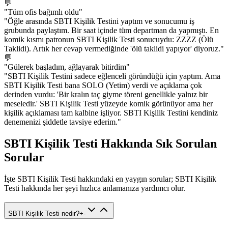
💬
"Tüm ofis bağımlı oldu"
"Öğle arasında SBTI Kişilik Testini yaptım ve sonucumu iş
grubunda paylaştım. Bir saat içinde tüm departman da yapmıştı. En
komik kısmı patronun SBTI Kişilik Testi sonucuydu: ZZZZ (Ölü
Taklidi). Artık her cevap vermediğinde 'ölü taklidi yapıyor' diyoruz."
💬
"Gülerek başladım, ağlayarak bitirdim"
"SBTI Kişilik Testini sadece eğlenceli göründüğü için yaptım. Ama
SBTI Kişilik Testi bana SOLO (Yetim) verdi ve açıklama çok
derinden vurdu: 'Bir kralın taç giyme töreni genellikle yalnız bir
meseledir.' SBTI Kişilik Testi yüzeyde komik görünüyor ama her
kişilik açıklaması tam kalbine işliyor. SBTI Kişilik Testini kendiniz
denemenizi şiddetle tavsiye ederim."
SBTI Kişilik Testi Hakkında Sık Sorulan
Sorular
İşte SBTI Kişilik Testi hakkındaki en yaygın sorular; SBTI Kişilik
Testi hakkında her şeyi hızlıca anlamanıza yardımcı olur.
SBTI Kişilik Testi nedir?
+
-