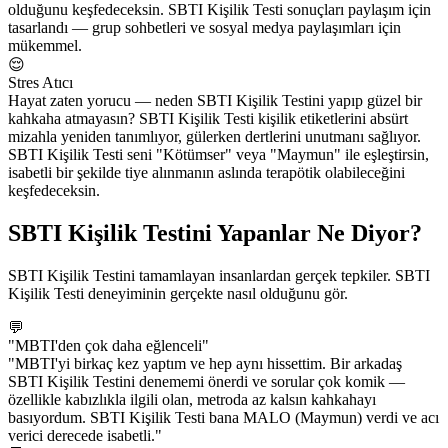
olduğunu keşfedeceksin. SBTI Kişilik Testi sonuçları paylaşım için
tasarlandı — grup sohbetleri ve sosyal medya paylaşımları için
mükemmel.
😌
Stres Atıcı
Hayat zaten yorucu — neden SBTI Kişilik Testini yapıp güzel bir
kahkaha atmayasın? SBTI Kişilik Testi kişilik etiketlerini absürt
mizahla yeniden tanımlıyor, gülerken dertlerini unutmanı sağlıyor.
SBTI Kişilik Testi seni "Kötümser" veya "Maymun" ile eşleştirsin,
isabetli bir şekilde tiye alınmanın aslında terapötik olabileceğini
keşfedeceksin.
SBTI Kişilik Testini Yapanlar Ne Diyor?
SBTI Kişilik Testini tamamlayan insanlardan gerçek tepkiler. SBTI
Kişilik Testi deneyiminin gerçekte nasıl olduğunu gör.
💬
"MBTI'den çok daha eğlenceli"
"MBTI'yi birkaç kez yaptım ve hep aynı hissettim. Bir arkadaş
SBTI Kişilik Testini denememi önerdi ve sorular çok komik —
özellikle kabızlıkla ilgili olan, metroda az kalsın kahkahayı
basıyordum. SBTI Kişilik Testi bana MALO (Maymun) verdi ve acı
verici derecede isabetli."