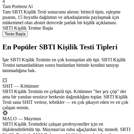
4
Tam Portreni Al
Tam SBTI Kişilik Testi sonucunu alırsın: birincil tipin, eşleşme
puanın, 15 boyutlu dağılımın ve arkadaşlarınla paylaşmak için
mükemmel olan absürt derecede parlak bir kişilik açıklaması.
SBTI Kişilik Testine Başla
Teste Başla
En Popüler SBTI Kişilik Testi Tipleri
İşte SBTI Kişilik Testinin en çok konuşulan altı tipi. SBTI Kişilik
Testini tamamladıktan sonra bunlardan birinde kendini tanıyıp
tanımadığına bak.
💥
SHIT — Kötümser
SBTI Kişilik Testinin en çelişkili tipi. Kötümser "her şey çöp" der
ama bir yandan sessizce herkesin dağınıklığını toplar. SBTI Kişilik
Testi sana SHIT verirse, tebrikler — en çok şikayet eden ve en çok
çalışan sensin.
🐵
MALO — Maymun
SBTI Kişilik Testindeki çalışan profesyoneller için en
ilişkilendirilebilir tip. Maymun'un ruhu ağaçlardan hiç inmedi. SBTI