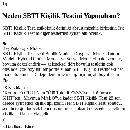
Tip
Neden SBTI Kişilik Testini Yapmalısın?
SBTI Kişilik Testi psikolojik derinliği absürt mizahla birleştirir. İşte
SBTI Kişilik Testini diğer testlerden ayıran altı özellik.
🧠
Beş Psikolojik Model
SBTI Kişilik Testi seni Benlik Modeli, Duygusal Model, Tutum
Modeli, Eylem Dürtüsü Modeli ve Sosyal Model olmak üzere beş
boyutta değerlendirir — geleneksel dört boyutlu testlerin çok
ötesinde, çok boyutlu bir portre sunar. SBTI Kişilik Testindeki her
model toplamda 15 değerlendirme metriği için üç alt boyut içerir.
🎭
28 Kişilik Tipi
"Kontrolcü CTRL"den "Ölü Taklidi ZZZZ"ye, "Kötümser
SHIT"ten "Maymun MALO"ya kadar SBTI Kişilik Testi 28 son
derece ayırt edici kişilik tipi içerir. Her SBTI Kişilik Testi sonucu,
seni hem güldürecek hem düşündürecek absürt derecede isabetli bir
kişilik açıklamasıyla gelir.
⚡
3 Dakikada Biter