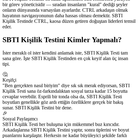
bir görev yöneticisidir — sıradan insanların "kural" dediği şeyler
onların dünyasında varsayılan ayarlardır. CTRL arkadaşın olmak
hayatının navigasyonunun daha hassas olması demektir. SBTI
Kişilik Testinde CTRL, kaosa düzen getiren doğuştan liderleri temsil
eder.
SBTI Kişilik Testini Kimler Yapmalı?
İster meraklı ol ister kendini anlamak iste, SBTI Kişilik Testi tam
sana göre. İşte SBTI Kişilik Testinden en çok keyif alan üç insan
tipi.
🤔
Keşifçi
"Ben gerçekten nasıl biriyim" diye sık sık merak ediyorsan, SBTI
Kişilik Testi sana öz-farkındalıktan sosyal tarza kadar 15 boyutta
cevaplar verebilir. Esprili bir tonda olsa da, SBTI Kişilik Testi
boyutları genellikle göz ardı ettiğin özelliklere gerçek bir bakış
sunar. SBTI Kişilik Testini bir dene.
🎉
Sosyal Paylaşımcı
SBTI Kişilik Testi her buluşma için mükemmel buz kırıcıdır.
Arkadaşlarına SBTI Kişilik Testini yaptır, sonra tiplerini ve boyut
puanlarını karşılaştır. Herkesin ne kadar büyüleyici şekilde farklı