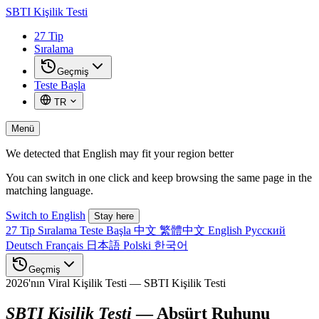
SBTI
Kişilik Testi
27 Tip
Sıralama
Geçmiş
Teste Başla
TR
Menü
We detected that English may fit your region better
You can switch in one click and keep browsing the same page in the
matching language.
Switch to English
Stay here
27 Tip
Sıralama
Teste Başla
中文
繁體中文
English
Русский
Deutsch
Français
日本語
Polski
한국어
Geçmiş
2026'nın Viral Kişilik Testi — SBTI Kişilik Testi
SBTI Kişilik Testi
— Absürt Ruhunu