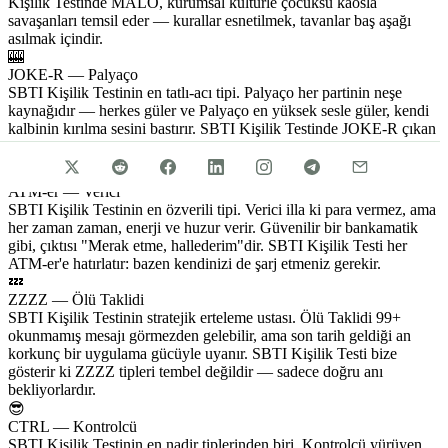
Kişilik Testinde MALO, kurumsal kültürle çocuksu kaosla
savaşanları temsil eder — kurallar esnetilmek, tavanlar baş aşağı
asılmak içindir.
🎰
JOKE-R — Palyaço
SBTI Kişilik Testinin en tatlı-acı tipi. Palyaço her partinin neşe
kaynağıdır — herkes güler ve Palyaço en yüksek sesle güler, kendi
kalbinin kırılma sesini bastırır. SBTI Kişilik Testinde JOKE-R çıkan
insanlar genellikle sahip olacağın en sıcak arkadaşlardır.
💰
ATM-er — Verici
SBTI Kişilik Testinin en özverili tipi. Verici illa ki para vermez, ama
her zaman zaman, enerji ve huzur verir. Güvenilir bir bankamatik
gibi, çıktısı "Merak etme, hallederim"dir. SBTI Kişilik Testi her
ATM-er'e hatırlatır: bazen kendinizi de şarj etmeniz gerekir.
💤
ZZZZ — Ölü Taklidi
SBTI Kişilik Testinin stratejik erteleme ustası. Ölü Taklidi 99+
okunmamış mesajı görmezden gelebilir, ama son tarih geldiği an
korkunç bir uygulama gücüyle uyanır. SBTI Kişilik Testi bize
gösterir ki ZZZZ tipleri tembel değildir — sadece doğru anı
bekliyorlardır.
😎
CTRL — Kontrolcü
SBTI Kişilik Testinin en nadir tiplerinden biri. Kontrolcü yürüyen