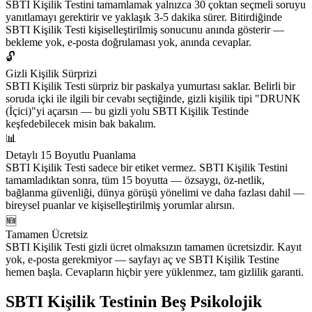
SBTI Kişilik Testini tamamlamak yalnızca 30 çoktan seçmeli soruyu
yanıtlamayı gerektirir ve yaklaşık 3-5 dakika sürer. Bitirdiğinde
SBTI Kişilik Testi kişiselleştirilmiş sonucunu anında gösterir —
bekleme yok, e-posta doğrulaması yok, anında cevaplar.
🔓
Gizli Kişilik Sürprizi
SBTI Kişilik Testi sürpriz bir paskalya yumurtası saklar. Belirli bir
soruda içki ile ilgili bir cevabı seçtiğinde, gizli kişilik tipi "DRUNK
(İçici)"yi açarsın — bu gizli yolu SBTI Kişilik Testinde
keşfedebilecek misin bak bakalım.
📊
Detaylı 15 Boyutlu Puanlama
SBTI Kişilik Testi sadece bir etiket vermez. SBTI Kişilik Testini
tamamladıktan sonra, tüm 15 boyutta — özsaygı, öz-netlik,
bağlanma güvenliği, dünya görüşü yönelimi ve daha fazlası dahil —
bireysel puanlar ve kişiselleştirilmiş yorumlar alırsın.
🆕
Tamamen Ücretsiz
SBTI Kişilik Testi gizli ücret olmaksızın tamamen ücretsizdir. Kayıt
yok, e-posta gerekmiyor — sayfayı aç ve SBTI Kişilik Testine
hemen başla. Cevapların hiçbir yere yüklenmez, tam gizlilik garanti.
SBTI Kişilik Testinin Beş Psikolojik