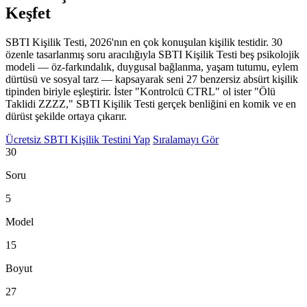
Keşfet
SBTI Kişilik Testi, 2026'nın en çok konuşulan kişilik testidir. 30
özenle tasarlanmış soru aracılığıyla SBTI Kişilik Testi beş psikolojik
modeli — öz-farkındalık, duygusal bağlanma, yaşam tutumu, eylem
dürtüsü ve sosyal tarz — kapsayarak seni 27 benzersiz absürt kişilik
tipinden biriyle eşleştirir. İster "Kontrolcü CTRL" ol ister "Ölü
Taklidi ZZZZ," SBTI Kişilik Testi gerçek benliğini en komik ve en
dürüst şekilde ortaya çıkarır.
Ücretsiz SBTI Kişilik Testini Yap
Sıralamayı Gör
30
Soru
5
Model
15
Boyut
27