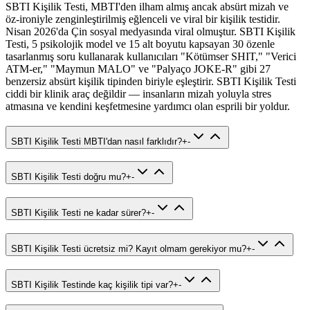
SBTI Kişilik Testi, MBTI'den ilham almış ancak absürt mizah ve
öz-ironiyle zenginleştirilmiş eğlenceli ve viral bir kişilik testidir.
Nisan 2026'da Çin sosyal medyasında viral olmuştur. SBTI Kişilik
Testi, 5 psikolojik model ve 15 alt boyutu kapsayan 30 özenle
tasarlanmış soru kullanarak kullanıcıları "Kötümser SHIT," "Verici
ATM-er," "Maymun MALO" ve "Palyaço JOKE-R" gibi 27
benzersiz absürt kişilik tipinden biriyle eşleştirir. SBTI Kişilik Testi
ciddi bir klinik araç değildir — insanların mizah yoluyla stres
atmasına ve kendini keşfetmesine yardımcı olan esprili bir yoldur.
SBTI Kişilik Testi MBTI'dan nasıl farklıdır?
+
-
SBTI Kişilik Testi doğru mu?
+
-
SBTI Kişilik Testi ne kadar sürer?
+
-
SBTI Kişilik Testi ücretsiz mi? Kayıt olmam gerekiyor mu?
+
-
SBTI Kişilik Testinde kaç kişilik tipi var?
+
-