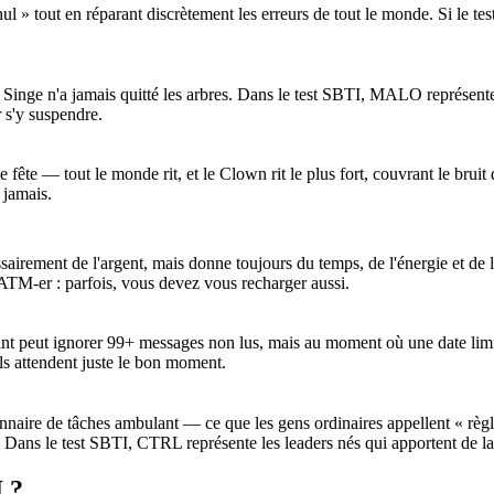
nul » tout en réparant discrètement les erreurs de tout le monde. Si le t
u Singe n'a jamais quitté les arbres. Dans le test SBTI, MALO représent
r s'y suspendre.
fête — tout le monde rit, et le Clown rit le plus fort, couvrant le brui
 jamais.
airement de l'argent, mais donne toujours du temps, de l'énergie et de la
 ATM-er : parfois, vous devez vous recharger aussi.
nt peut ignorer 99+ messages non lus, mais au moment où une date limite 
s attendent juste le bon moment.
ionnaire de tâches ambulant — ce que les gens ordinaires appellent « rè
 Dans le test SBTI, CTRL représente les leaders nés qui apportent de la 
I ?