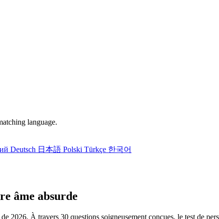
matching language.
кий
Deutsch
日本語
Polski
Türkçe
한국어
re âme absurde
cuté de 2026. À travers 30 questions soigneusement conçues, le test de