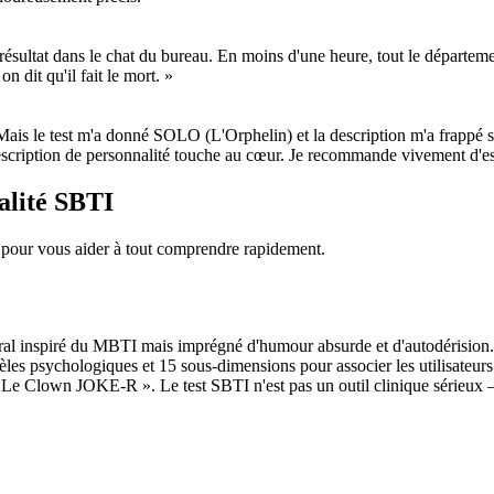
ésultat dans le chat du bureau. En moins d'une heure, tout le département 
 dit qu'il fait le mort. »
. Mais le test m'a donné SOLO (L'Orphelin) et la description m'a frappé
description de personnalité touche au cœur. Je recommande vivement d'
nalité SBTI
I, pour vous aider à tout comprendre rapidement.
ral inspiré du MBTI mais imprégné d'humour absurde et d'autodérision. I
es psychologiques et 15 sous-dimensions pour associer les utilisateurs à
own JOKE-R ». Le test SBTI n'est pas un outil clinique sérieux — c'es