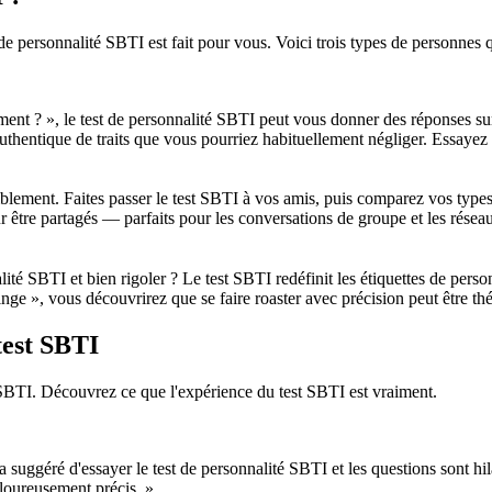
 personnalité SBTI est fait pour vous. Voici trois types de personnes qu
ent ? », le test de personnalité SBTI peut vous donner des réponses sur
uthentique de traits que vous pourriez habituellement négliger. Essayez 
emblement. Faites passer le test SBTI à vos amis, puis comparez vos typ
r être partagés — parfaits pour les conversations de groupe et les résea
lité SBTI et bien rigoler ? Le test SBTI redéfinit les étiquettes de per
nge », vous découvrirez que se faire roaster avec précision peut être th
test SBTI
 SBTI. Découvrez ce que l'expérience du test SBTI est vraiment.
 suggéré d'essayer le test de personnalité SBTI et les questions sont hilara
loureusement précis. »