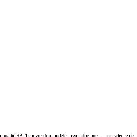
 personnalité SBTI couvre cinq modèles psychologiques — conscience de