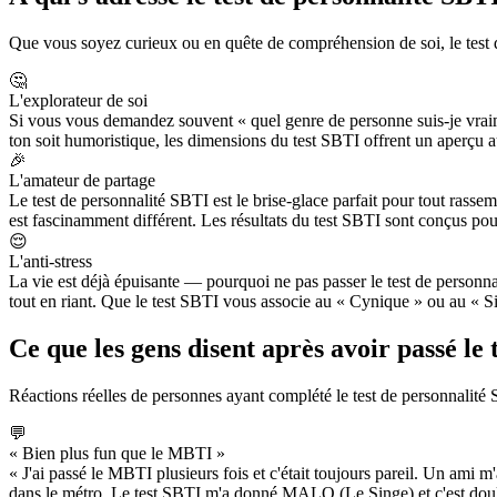
Que vous soyez curieux ou en quête de compréhension de soi, le test de
🤔
L'explorateur de soi
Si vous vous demandez souvent « quel genre de personne suis-je vraim
ton soit humoristique, les dimensions du test SBTI offrent un aperçu a
🎉
L'amateur de partage
Le test de personnalité SBTI est le brise-glace parfait pour tout rass
est fascinamment différent. Les résultats du test SBTI sont conçus pou
😌
L'anti-stress
La vie est déjà épuisante — pourquoi ne pas passer le test de personna
tout en riant. Que le test SBTI vous associe au « Cynique » ou au « Si
Ce que les gens disent après avoir passé le 
Réactions réelles de personnes ayant complété le test de personnalité
💬
« Bien plus fun que le MBTI »
« J'ai passé le MBTI plusieurs fois et c'était toujours pareil. Un ami m'a
dans le métro. Le test SBTI m'a donné MALO (Le Singe) et c'est dou