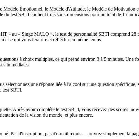
 le Modèle Émotionnel, le Modèle d'Attitude, le Modèle de Motivation e
e du test SBTI contient trois sous-dimensions pour un total de 15 indica
» au « Singe MALO », le test de personnalité SBTI comprend 28 types
écise qui vous fera rire et réfléchir en même temps.
 questions à choix multiples, ce qui prend environ 3 à 5 minutes. Une foi
nses immédiates.
us sélectionnez une réponse liée à l'alcool sur une question spécifiqu
 test SBTI.
quette. Après avoir complété le test SBTI, vous recevez des scores indiv
l'orientation de la vision du monde, et plus encore.
 caché. Pas d'inscription, pas d'e-mail requis — ouvrez simplement la 