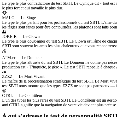
Le type le plus contradictoire du test SBTI. Le Cynique dit « tout est 
le plus fort et qui travaille le plus dur.
🐵
MALO — Le Singe
Le type le plus parlant pour les professionnels du test SBTI. L'âme d
les règles sont faites pour être contournées, les plafonds sont faits pou
🎰
JOKE-R — Le Clown
Le type le plus doux-amer du test SBTI. Le Clown est l'âme de chaque 
SBTI sont souvent les amis les plus chaleureux que vous rencontrerez
💰
ATM-er — Le Donneur
Le type le plus altruiste du test SBTI. Le Donneur ne donne pas nécess
production est « T'inquiète, je gère ». Le test SBTI rappelle à chaque
💤
ZZZZ — Le Mort Vivant
Le maître de la procrastination stratégique du test SBTI. Le Mort Viva
test SBTI nous montre que les types ZZZZ ne sont pas paresseux — il
😎
CTRL — Le Contrôleur
L'un des types les plus rares du test SBTI. Le Contrôleur est un gest
ami CTRL signifie que la navigation de votre vie devient plus précise.
À qui s'adresse le test de personnalité SBT