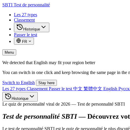
SBTI
Test de personnalité
Les 27 types
Classement
Historique
Passer le test
FR
Menu
We detected that English may fit your region better
You can switch in one click and keep browsing the same page in the 
Switch to English
Stay here
Les 27 types
Classement
Passer le test
中文
繁體中文
English
Русс
Historique
Le quiz de personnalité viral de 2026 — Test de personnalité SBTI
Test de personnalité SBTI
— Découvrez vot
Le test de personnalité SBTI est le quiz de personnalité le plus dis