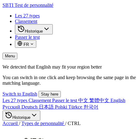
SBTI
Test de personnalité
Les 27 types
Classement
Historique
Passer le test
FR
Menu
We detected that English may fit your region better
You can switch in one click and keep browsing the same page in the
matching language.
Switch to English
Stay here
Les 27 types
Classement
Passer le test
中文
繁體中文
English
Русский
Deutsch
日本語
Polski
Türkçe
한국어
Historique
Accueil
/
Types de personnalité
/
CTRL