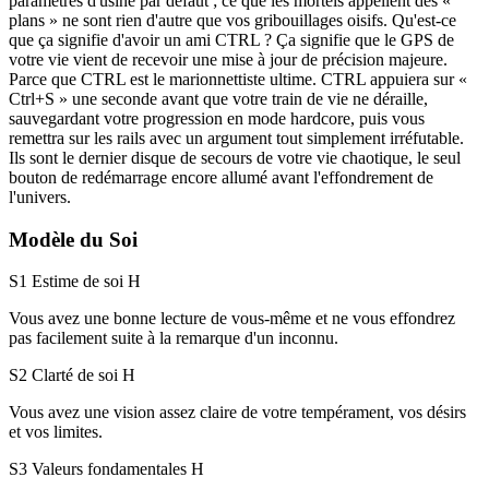
paramètres d'usine par défaut ; ce que les mortels appellent des «
plans » ne sont rien d'autre que vos gribouillages oisifs. Qu'est-ce
que ça signifie d'avoir un ami CTRL ? Ça signifie que le GPS de
votre vie vient de recevoir une mise à jour de précision majeure.
Parce que CTRL est le marionnettiste ultime. CTRL appuiera sur «
Ctrl+S » une seconde avant que votre train de vie ne déraille,
sauvegardant votre progression en mode hardcore, puis vous
remettra sur les rails avec un argument tout simplement irréfutable.
Ils sont le dernier disque de secours de votre vie chaotique, le seul
bouton de redémarrage encore allumé avant l'effondrement de
l'univers.
Modèle du Soi
S1 Estime de soi
H
Vous avez une bonne lecture de vous-même et ne vous effondrez
pas facilement suite à la remarque d'un inconnu.
S2 Clarté de soi
H
Vous avez une vision assez claire de votre tempérament, vos désirs
et vos limites.
S3 Valeurs fondamentales
H