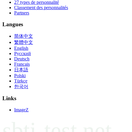
27 types de personnalité
Classement des personnalités
Partners
Langues
简体中文
繁體中文
English
Русский
Deutsch
Français
日本語
Polski
Türkçe
한국어
Links
ImageZ
sbti-test.net