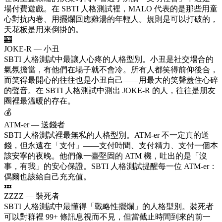
場付費遊戲。在 SBTI 人格測試裡，MALO 代表的是那些用童
心對抗內卷、用擺爛回應雞湯的年輕人。規則是可以打破的，
天花板是用來倒掛的。
🎰
JOKE-R — 小丑
SBTI 人格測試中最讓人心疼的人格型別。小丑是社交場合的
氣氛擔當，有他們在場子就不會冷。所有人都笑得前仰後合，
而笑得最開心的往往也是小丑自己——用最大的笑聲蓋住心碎
的聲音。在 SBTI 人格測試中測出 JOKE-R 的人，往往是朋友
圈裡最溫暖的存在。
💰
ATM-er — 送錢者
SBTI 人格測試裡最無私的人格型別。ATM-er 不一定真的送
錢，但永遠在「支付」——支付時間、支付精力、支付一個本
該安寧的夜晚。他們像一臺堅固的 ATM 機，吐出的是「沒
事，有我」的安心保證。SBTI 人格測試提醒每一位 ATM-er：
偶爾也該給自己充充值。
💤
ZZZZ — 裝死者
SBTI 人格測試中最懂得「戰略性擺爛」的人格型別。裝死者
可以對群裡 99+ 條訊息視而不見，但當截止時間到來的前一