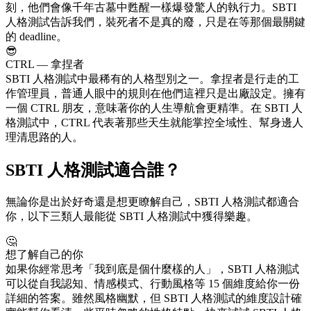
刻，他們會像千年古墓中甦醒一樣爆發驚人的執行力。SBTI
人格測試告訴我們，裝死者不是真的廢，只是在等那個最關鍵
的 deadline。
😎
CTRL — 拿捏者
SBTI 人格測試中最稀有的人格型別之一。拿捏者是行走的工
作管理員，普通人眼中的規則在他們這裡只是出廠設定。擁有
一個 CTRL 朋友，意味著你的人生導航會更精準。在 SBTI 人
格測試中，CTRL 代表著那些天生就能掌控全域性、幫身邊人
理清思路的人。
SBTI 人格測試適合誰？
無論你是出於好奇還是想更瞭解自己，SBTI 人格測試都適合
你，以下三類人最能從 SBTI 人格測試中獲得樂趣。
🤔
想了解自己的你
如果你經常思考「我到底是個什麼樣的人」，SBTI 人格測試
可以從自我認知、情感模式、行動風格等 15 個維度給你一份
詳細的答案。雖然風格幽默，但 SBTI 人格測試的維度設計確