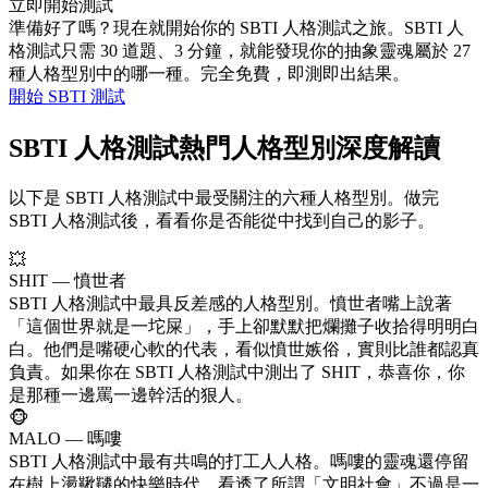
立即開始測試
準備好了嗎？現在就開始你的 SBTI 人格測試之旅。SBTI 人
格測試只需 30 道題、3 分鐘，就能發現你的抽象靈魂屬於 27
種人格型別中的哪一種。完全免費，即測即出結果。
開始 SBTI 測試
SBTI 人格測試熱門人格型別深度解讀
以下是 SBTI 人格測試中最受關注的六種人格型別。做完
SBTI 人格測試後，看看你是否能從中找到自己的影子。
💥
SHIT — 憤世者
SBTI 人格測試中最具反差感的人格型別。憤世者嘴上說著
「這個世界就是一坨屎」，手上卻默默把爛攤子收拾得明明白
白。他們是嘴硬心軟的代表，看似憤世嫉俗，實則比誰都認真
負責。如果你在 SBTI 人格測試中測出了 SHIT，恭喜你，你
是那種一邊罵一邊幹活的狠人。
🐵
MALO — 嗎嘍
SBTI 人格測試中最有共鳴的打工人人格。嗎嘍的靈魂還停留
在樹上盪鞦韆的快樂時代，看透了所謂「文明社會」不過是一