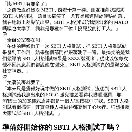
「比 MBTI 有趣多了」
「之前做過好幾次 MBTI，感覺千篇一律。朋友推薦我試試
SBTI 人格測試，題目太搞笑了，尤其是那道關於便秘的題，
我在地鐵上差點笑出聲。SBTI 人格測試給我測出來的 MALO
嗎嘍也太準了，我就是那種在工位上撓屁股的打工人。」
💬
「全辦公室都在測」
「午休的時候做了一次 SBTI 人格測試，把 SBTI 人格測試結
果發到工作群，結果整個部門都跟著測了一遍。最搞笑的是我
們領導的 SBTI 人格測試結果是 ZZZZ 裝死者，從此以後每次
他不回訊息我們都說他在'裝死'。SBTI 人格測試真的是辦公室
社交神器。」
💬
「笑著笑著就哭了」
「本來只是覺得好玩才做的 SBTI 人格測試，沒想到 SBTI 人
格測試給我測出來的 SOLO 孤兒描述看得我眼眶溼潤。那
句'國王的加冕儀式通常都是一個人'直接戳中了我。SBTI 人格
測試看似搞笑，其實每種人格描述都寫到了心坎裡。強烈推薦
大家試試 SBTI 人格測試。」
準備好開始你的 SBTI 人格測試了嗎？