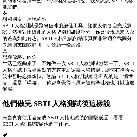
實能幫你看清一些平時忽略的性格特點。快來試試 SBTI 人格
測試吧。
🎉
想和朋友一起玩的你
SBTI 人格測試是聚會破冰的絕佳工具。讓朋友們各自完成測
試，然後對比彼此的人格型別和維度評分，你會發現原來大家
的差異如此有趣。SBTI 人格測試的結果頁面非常適合截圖分
享到朋友圈或群聊，引發新一輪討論。
😌
想釋放壓力的你
生活已經夠累了，不如做一次 SBTI 人格測試放鬆一下。SBTI
人格測試用荒誕幽默的方式重新定義人格標籤，讓你在哈哈大
笑中暫時忘掉煩惱。無論 SBTI 人格測試給你匹配的是「憤世
者」還是「嗎嘍」，你都會覺得：原來被精準吐槽也可以這麼
解壓。
他們做完 SBTI 人格測試後這樣說
來自真實使用者完成 SBTI 人格測試後的體驗感受，看看
SBTI 人格測試帶給他們了什麼。
💬