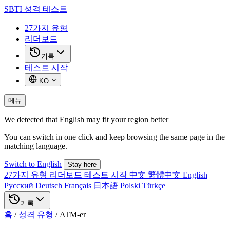
SBTI
성격 테스트
27가지 유형
리더보드
기록
테스트 시작
KO
메뉴
We detected that English may fit your region better
You can switch in one click and keep browsing the same page in the
matching language.
Switch to English
Stay here
27가지 유형
리더보드
테스트 시작
中文
繁體中文
English
Русский
Deutsch
Français
日本語
Polski
Türkçe
기록
홈
/
성격 유형
/
ATM-er