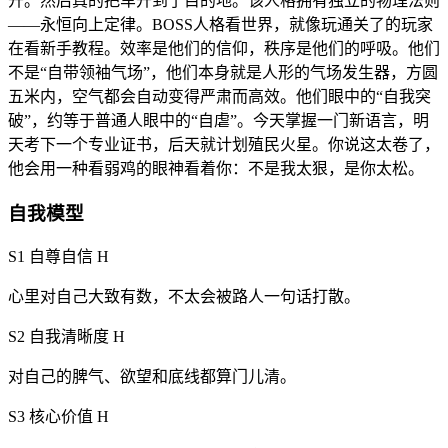
开。然后真的把车开到了目的地。该人格拥有独立的物理法则
——永恒向上定律。BOSS人格看世界，就像玩通关了的玩家
在看新手教程。效率是他们的信仰，秩序是他们的呼吸。他们
不是“自带领袖气场”，他们本身就是人形的气场发生器，方圆
五米内，空气都会自动变得严肃而高效。他们眼中的“自我突
破”，约等于普通人眼中的“自虐”。今天掌握一门新语言，明
天考下一个专业证书，后天就计划殖民火星。你说这太卷了，
他会用一种看弱鸡的眼神看着你：不是我太狠，是你太松。
自我模型
S1 自尊自信
H
心里对自己大致有数，不太会被路人一句话打散。
S2 自我清晰度
H
对自己的脾气、欲望和底线都算门儿清。
S3 核心价值
H