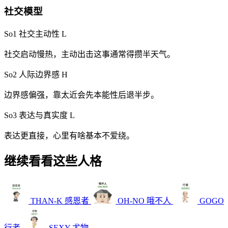
社交模型
So1 社交主动性
L
社交启动慢热，主动出击这事通常得攒半天气。
So2 人际边界感
H
边界感偏强，靠太近会先本能性后退半步。
So3 表达与真实度
L
表达更直接，心里有啥基本不爱绕。
继续看看这些人格
THAN-K
感恩者
OH-NO
哦不人
GOGO
行者
SEXY
尤物