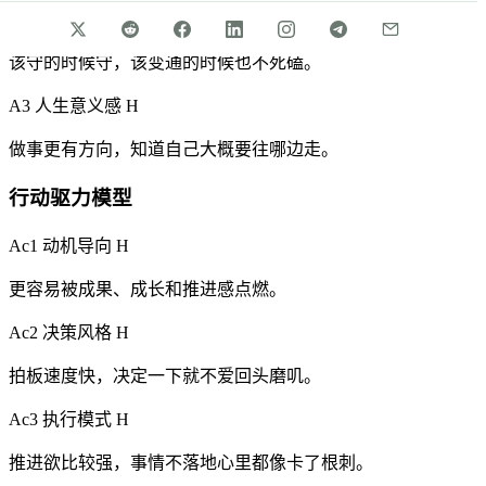
A2 规则与灵活度
M
该守的时候守，该变通的时候也不死磕。
A3 人生意义感
H
做事更有方向，知道自己大概要往哪边走。
行动驱力模型
Ac1 动机导向
H
更容易被成果、成长和推进感点燃。
Ac2 决策风格
H
拍板速度快，决定一下就不爱回头磨叽。
Ac3 执行模式
H
推进欲比较强，事情不落地心里都像卡了根刺。