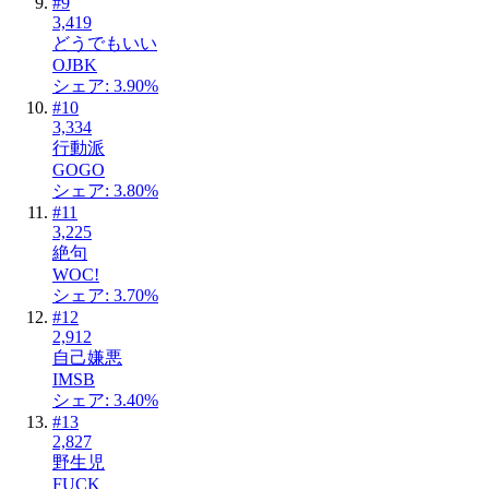
#
9
3,419
どうでもいい
OJBK
シェア: 3.90%
#
10
3,334
行動派
GOGO
シェア: 3.80%
#
11
3,225
絶句
WOC!
シェア: 3.70%
#
12
2,912
自己嫌悪
IMSB
シェア: 3.40%
#
13
2,827
野生児
FUCK