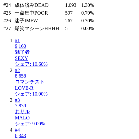
#
24
成仏済み
DEAD
1,093
1.30
%
#
25
一点集中
POOR
597
0.70
%
#
26
迷子
IMFW
267
0.30
%
#
27
爆笑マシーン
HHHH
5
0.00
%
#
1
9,160
魅了者
SEXY
シェア: 10.60%
#
2
8,658
ロマンチスト
LOVE-R
シェア: 10.00%
#
3
7,839
おサル
MALO
シェア: 9.00%
#
4
6,343