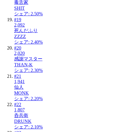
毒舌家
SHIT
シェア: 2.50%
#
19
2,092
死んだふり
ZZZZ
シェア: 2.40%
#
20
2,020
感謝マスター
THAN-K
シェア: 2.30%
#
21
1,941
仙人
MONK
シェア: 2.20%
#
22
1,807
呑兵衛
DRUNK
シェア: 2.10%