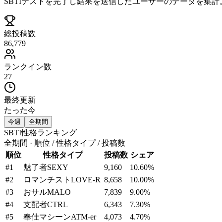
SBTIテストを完了し結果を送信したユーザーのデータを集
総投稿数
86,779
ランクイン数
27
最終更新
たった今
今週
全期間
SBTI性格ランキング
全期間 · 順位 / 性格タイプ / 投稿数
順位
性格タイプ
投稿数
シェア
#
1
魅了者
SEXY
9,160
10.60
%
#
2
ロマンチスト
LOVE-R
8,658
10.00
%
#
3
おサル
MALO
7,839
9.00
%
#
4
支配者
CTRL
6,343
7.30
%
#
5
奉仕マシーン
ATM-er
4,073
4.70
%