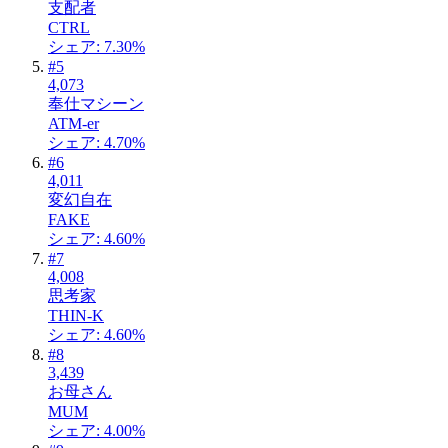
支配者
CTRL
シェア: 7.30%
#
5
4,073
奉仕マシーン
ATM-er
シェア: 4.70%
#
6
4,011
変幻自在
FAKE
シェア: 4.60%
#
7
4,008
思考家
THIN-K
シェア: 4.60%
#
8
3,439
お母さん
MUM
シェア: 4.00%