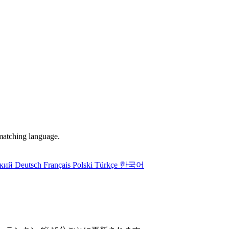
matching language.
ский
Deutsch
Français
Polski
Türkçe
한국어