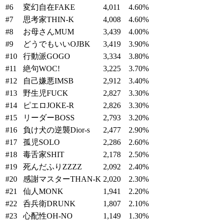
#
6
変幻自在
FAKE
4,011
4.60
%
#
7
思考家
THIN-K
4,008
4.60
%
#
8
お母さん
MUM
3,439
4.00
%
#
9
どうでもいい
OJBK
3,419
3.90
%
#
10
行動派
GOGO
3,334
3.80
%
#
11
絶句
WOC!
3,225
3.70
%
#
12
自己嫌悪
IMSB
2,912
3.40
%
#
13
野生児
FUCK
2,827
3.30
%
#
14
ピエロ
JOKE-R
2,826
3.30
%
#
15
リーダー
BOSS
2,793
3.20
%
#
16
負け犬の逆襲
Dior-s
2,477
2.90
%
#
17
孤児
SOLO
2,286
2.60
%
#
18
毒舌家
SHIT
2,178
2.50
%
#
19
死んだふり
ZZZZ
2,092
2.40
%
#
20
感謝マスター
THAN-K
2,020
2.30
%
#
21
仙人
MONK
1,941
2.20
%
#
22
呑兵衛
DRUNK
1,807
2.10
%
#
23
心配性
OH-NO
1,149
1.30
%