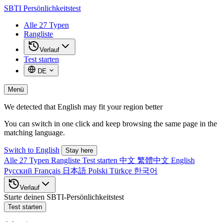
SBTI
Persönlichkeitstest
Alle 27 Typen
Rangliste
Verlauf
Test starten
DE
Menü
We detected that English may fit your region better
You can switch in one click and keep browsing the same page in the
matching language.
Switch to English
Stay here
Alle 27 Typen
Rangliste
Test starten
中文
繁體中文
English
Русский
Français
日本語
Polski
Türkçe
한국어
Verlauf
Starte deinen SBTI-Persönlichkeitstest
Test starten