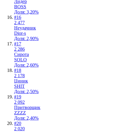
Лидер
BOSS
Доля: 3,20%
#
16
2 477
Неудачник
Dior-s
Доля: 2,90%
#
17
2 286
Сирота
SOLO
Доля: 2,60%
#
18
2 178
Циник
SHIT
Доля: 2,50%
#
19
2 092
Притворщик
ZZZZ
Доля: 2,40%
#
20
2 020