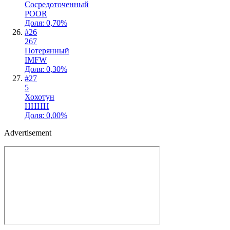
Сосредоточенный
POOR
Доля: 0,70%
#
26
267
Потерянный
IMFW
Доля: 0,30%
#
27
5
Хохотун
HHHH
Доля: 0,00%
Advertisement