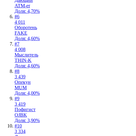
Дающий
ATM-er
Доля: 4,70%
#
6
4 011
Оборотень
FAKE
Доля: 4,60%
#
7
4 008
Мыслитель
THIN-K
Доля: 4,60%
#
8
3 439
Опекун
MUM
Доля: 4,00%
#
9
3 419
Пофигист
OJBK
Доля: 3,90%
#
10
3 334