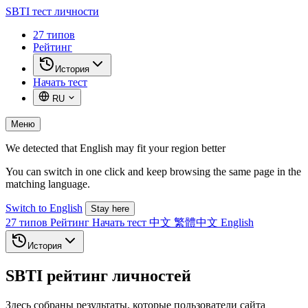
SBTI
тест личности
27 типов
Рейтинг
История
Начать тест
RU
Меню
We detected that English may fit your region better
You can switch in one click and keep browsing the same page in the
matching language.
Switch to English
Stay here
27 типов
Рейтинг
Начать тест
中文
繁體中文
English
История
SBTI рейтинг личностей
Здесь собраны результаты, которые пользователи сайта