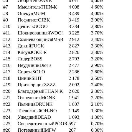
#
6
Оборотень
FAKE
4 011
4,60
%
#
7
Мыслитель
THIN-K
4 008
4,60
%
#
8
Опекун
MUM
3 439
4,00
%
#
9
Пофигист
OJBK
3 419
3,90
%
#
10
Деятель
GOGO
3 334
3,80
%
#
11
Шокированный
WOC!
3 225
3,70
%
#
12
Сомневающийся
IMSB
2 912
3,40
%
#
13
Дикий
FUCK
2 827
3,30
%
#
14
Клоун
JOKE-R
2 826
3,30
%
#
15
Лидер
BOSS
2 793
3,20
%
#
16
Неудачник
Dior-s
2 477
2,90
%
#
17
Сирота
SOLO
2 286
2,60
%
#
18
Циник
SHIT
2 178
2,50
%
#
19
Притворщик
ZZZZ
2 092
2,40
%
#
20
Благодарный
THAN-K
2 020
2,30
%
#
21
Отшельник
MONK
1 941
2,20
%
#
22
Пьяница
DRUNK
1 807
2,10
%
#
23
Тревожный
OH-NO
1 149
1,30
%
#
24
Ушедший
DEAD
1 093
1,30
%
#
25
Сосредоточенный
POOR
597
0,70
%
#
26
Потерянный
IMFW
267
0,30
%