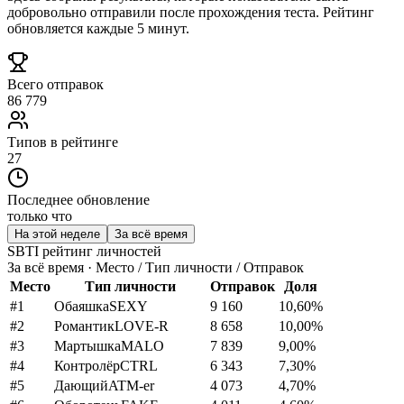
добровольно отправили после прохождения теста. Рейтинг
обновляется каждые 5 минут.
Всего отправок
86 779
Типов в рейтинге
27
Последнее обновление
только что
На этой неделе
За всё время
SBTI рейтинг личностей
За всё время · Место / Тип личности / Отправок
Место
Тип личности
Отправок
Доля
#
1
Обаяшка
SEXY
9 160
10,60
%
#
2
Романтик
LOVE-R
8 658
10,00
%
#
3
Мартышка
MALO
7 839
9,00
%
#
4
Контролёр
CTRL
6 343
7,30
%
#
5
Дающий
ATM-er
4 073
4,70
%