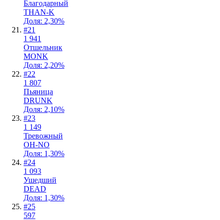
Благодарный
THAN-K
Доля: 2,30%
#
21
1 941
Отшельник
MONK
Доля: 2,20%
#
22
1 807
Пьяница
DRUNK
Доля: 2,10%
#
23
1 149
Тревожный
OH-NO
Доля: 1,30%
#
24
1 093
Ушедший
DEAD
Доля: 1,30%
#
25
597