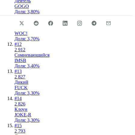
Деятель
GOGO
Доля: 3,80%
#
11
3 225
Шокированный
WOC!
Доля: 3,70%
#
12
2 912
Сомневающийся
IMSB
Доля: 3,40%
#
13
2 827
Дикий
FUCK
Доля: 3,30%
#
14
2 826
Клоун
JOKE-R
Доля: 3,30%
#
15
2 793