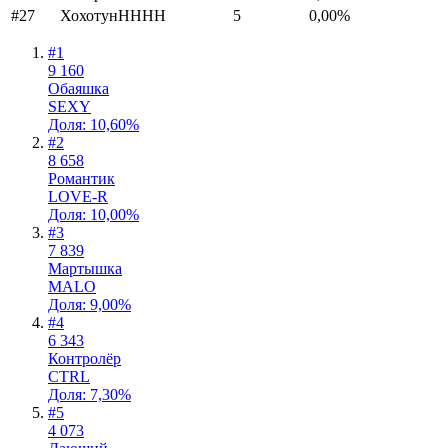
#
27
Хохотун
HHHH
5
0,00
%
#
1
9 160
Обаяшка
SEXY
Доля: 10,60%
#
2
8 658
Романтик
LOVE-R
Доля: 10,00%
#
3
7 839
Мартышка
MALO
Доля: 9,00%
#
4
6 343
Контролёр
CTRL
Доля: 7,30%
#
5
4 073