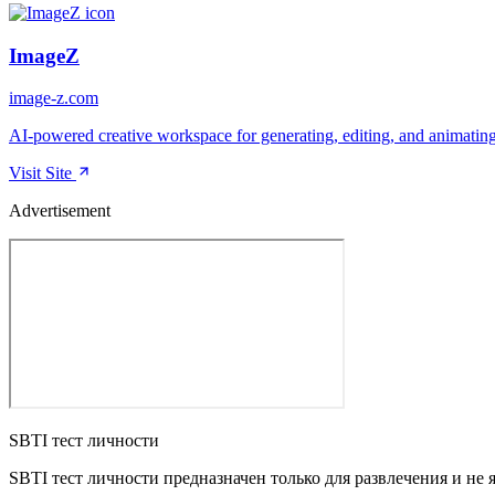
ImageZ
image-z.com
AI-powered creative workspace for generating, editing, and animatin
Visit Site
Advertisement
SBTI тест личности
SBTI тест личности предназначен только для развлечения и не