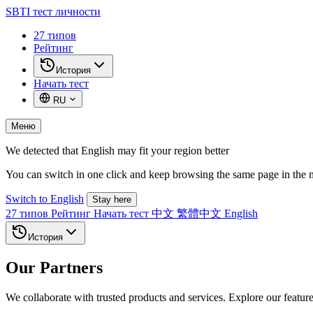
SBTI
тест личности
27 типов
Рейтинг
История
Начать тест
RU
Меню
We detected that English may fit your region better
You can switch in one click and keep browsing the same page in the 
Switch to English
Stay here
27 типов
Рейтинг
Начать тест
中文
繁體中文
English
История
Our Partners
We collaborate with trusted products and services. Explore our featur