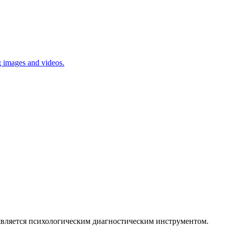
g images and videos.
 является психологическим диагностическим инструментом.